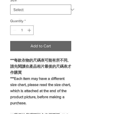
Size
*
Quantity
*
Add to Cart
***每款衣物的尺碼表可能有所不同,
請先閱讀在產品相片最後的尺碼表才
作購買
***Each item may have a different
size chart, please read the size chart,
which is attached at the end of the
product picture, before making a
purchase.