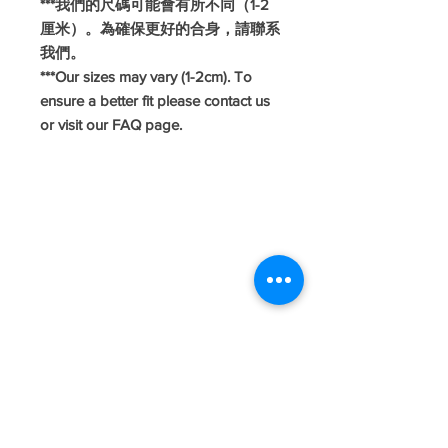
***我們的尺碼可能會有所不同（1-2
厘米）。為確保更好的合身，請聯系
我們。
***Our sizes may vary (1-2cm). To
ensure a better fit please contact us
or visit our FAQ page.
#旗袍
#長衫
#華服日
#懷舊造型
#懷舊服飾
#復古服飾
#復古造型
#hkcheongsam
#moderncheongsam
#hkqipao
#annualdinnerdress
#年度晚宴裙